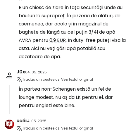
E un chioșc de ziare în fața securității unde au
băuturi la suprapreț. În pizzeria de alături, de
asemenea, dar acolo și în magazinul de
baghete de lângă au cel puțin 3/4l de apă
AVRA pentru
0,9 EUR
. În duty-free puteți visa la
asta. Aici nu veți găsi apă potabilă sau
dozatoare de apă.
J0x
04. 05. 2025
Tradus din cestee.cz
Vezi textul original
În partea non-Schengen există un fel de
lounge modest. Nu aș da LK pentru el, dar
pentru englezi este bine.
cali
04. 05. 2025
Tradus din cestee.cz
Vezi textul original