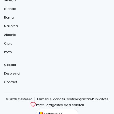
Veneția
Islanda
Roma
Mallorca
Albania
Cipru
Porto
Cestee
Despre noi
Contact
© 2026 Cestee.ro
Termeni și condiții
Confidențialitate
Publicitate
Pentru dragostea de a călători
cestee.com
cestee.ro