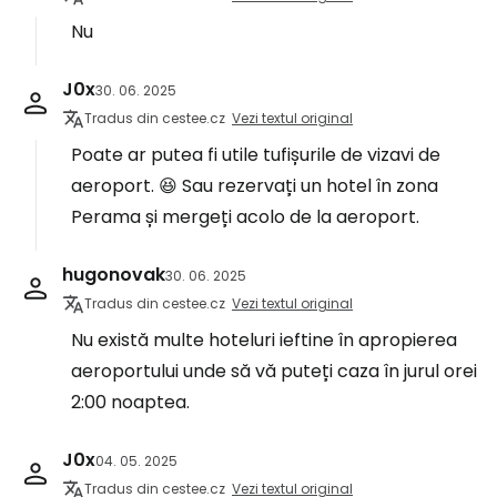
Nu
J0x
30. 06. 2025
Tradus din cestee.cz
Vezi textul original
Poate ar putea fi utile tufișurile de vizavi de
aeroport. 😆 Sau rezervați un hotel în zona
Perama și mergeți acolo de la aeroport.
hugonovak
30. 06. 2025
Tradus din cestee.cz
Vezi textul original
Nu există multe hoteluri ieftine în apropierea
aeroportului unde să vă puteți caza în jurul orei
2:00 noaptea.
J0x
04. 05. 2025
Tradus din cestee.cz
Vezi textul original