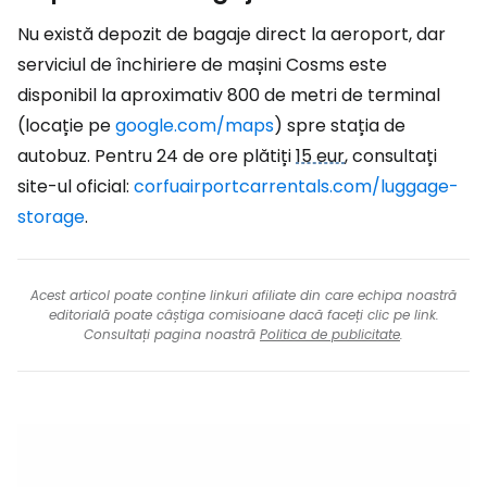
Nu există depozit de bagaje direct la aeroport, dar
serviciul de închiriere de mașini Cosms este
disponibil la aproximativ 800 de metri de terminal
(locație pe
google.com/maps
) spre stația de
autobuz. Pentru 24 de ore plătiți
15 eur
, consultați
site-ul oficial:
corfuairportcarrentals.com/luggage-
storage
.
Acest articol poate conține linkuri afiliate din care echipa noastră
editorială poate câștiga comisioane dacă faceți clic pe link.
Consultați pagina noastră
Politica de publicitate
.