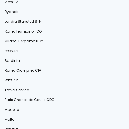
Viena VIE
Ryanair
Londra Stansted STN
Roma Fiumicino FCO
Milano-Bergamo BGY
easyJet
Sardinia
Roma Ciampino CIA
Wizz Air
Travel Service
Paris Charles de Gaulle CDG
Madeira
Malta