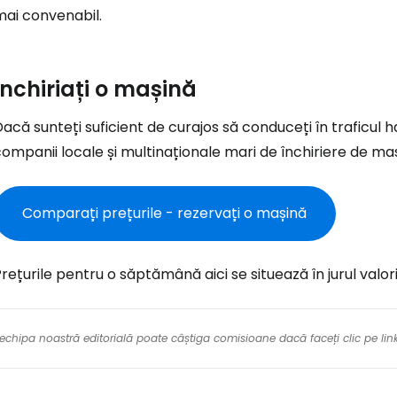
mai convenabil.
Închiriați o mașină
acă sunteți suficient de curajos să conduceți în traficul h
ompanii locale și multinaționale mari de închiriere de mașin
Comparați prețurile - rezervați o mașină
rețurile pentru o săptămână aici se situează în jurul valor
re echipa noastră editorială poate câștiga comisioane dacă faceți clic pe li