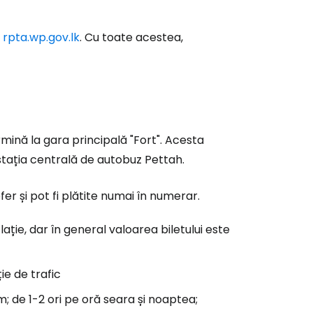
:
rpta.wp.gov.lk
. Cu toate acestea,
ă la Cestee
r
mină la gara principală "Fort". Acesta
ntinuați cu Google
 stația centrală de autobuz Pettah.
ofer și pot fi plătite numai în numerar.
tinuați cu Facebook
ație, dar în general valoarea biletului este
inuați cu e-mailul
ie de trafic
m; de 1-2 ori pe oră seara și noaptea;