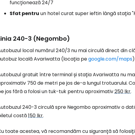
funcționează 24/7
Sfat pentru
un hotel curat super ieftin lângă stația "
Linia 240-3 (Negombo)
utobuzul local numărul 240/3 nu mai circulă direct din clă
autobuz locală Avariwatta (locația pe
google.com/maps
)
utobuzul gratuit între terminal și stația Avariwatta nu ma
proximativ 750 de metri pe jos de-a lungul trotuarului. C
e jos fără a folosi un tuk-tuk pentru aproximativ
250 lkr
.
utobuzul 240-3 circulă spre Negombo aproximativ o dată la
iletul costă
150 lkr
.
u toate acestea, vă recomandăm cu siguranță să folosiți 