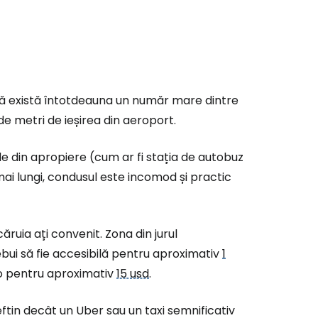
însă există întotdeauna un număr mare dintre
e metri de ieșirea din aeroport.
e din apropiere (cum ar fi stația de autobuz
mai lungi, condusul este incomod și practic
ruia ați convenit. Zona din jurul
ebui să fie accesibilă pentru aproximativ
1
 pentru aproximativ
15 usd
.
eftin decât un Uber sau un taxi semnificativ