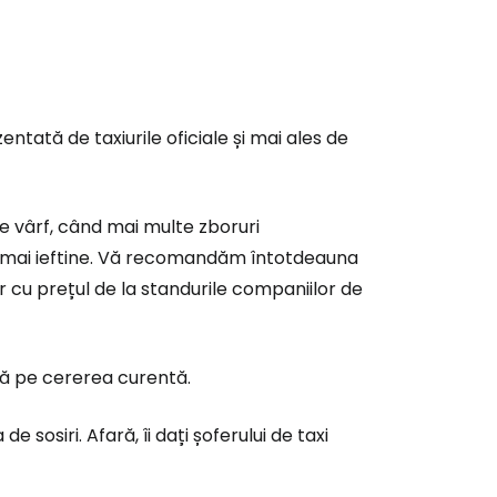
ată de taxiurile oficiale și mai ales de
 de vârf, când mai multe zboruri
 fi mai ieftine. Vă recomandăm întotdeauna
r cu prețul de la standurile companiilor de
ză pe cererea curentă.
de sosiri. Afară, îi dați șoferului de taxi