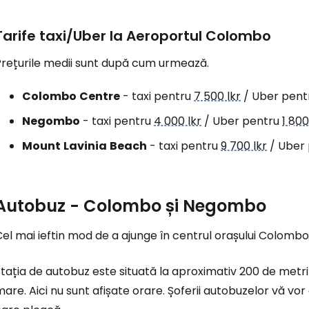
Tarife taxi/Uber la Aeroportul Colombo
Prețurile medii sunt după cum urmează.
Colombo
Centre
- taxi pentru
7 500 lkr
/ Uber pent
Negombo
- taxi pentru
4 000 lkr
/ Uber pentru
1 800
Mount
Lavinia
Beach
- taxi pentru
9 700 lkr
/ Uber
Autobuz - Colombo și Negombo
Cel mai ieftin mod de a ajunge în centrul orașului Colom
tația de autobuz este situată la aproximativ 200 de metri
are. Aici nu sunt afișate orare. Șoferii autobuzelor vă v