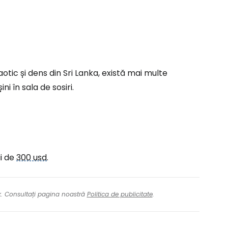
aotic și dens din Sri Lanka, există mai multe
i în sala de sosiri.
ii de
300 usd
.
nk. Consultați pagina noastră
Politica de publicitate
.