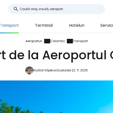
Transport
Terminal
Hoteluri
Servici
Aeroporturi
Colombo
Transport
t de la Aeroportu
Kryštof Hájek
actualizate 22. 11. 2025