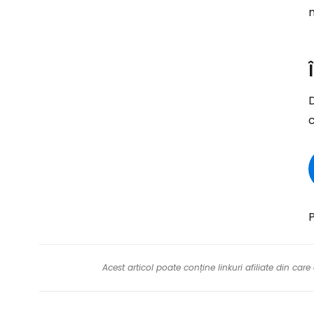
D
c
P
Acest articol poate conține linkuri afiliate din ca