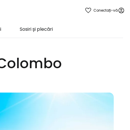
Conectați-vă
i
Sosiri și plecări
l Colombo