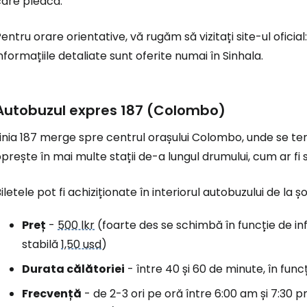
care pleacă.
entru orare orientative, vă rugăm să vizitați site-ul oficial
Conectați-v
nformațiile detaliate sunt oferite numai în Sinhala.
... comunitatea mondială a călătorilo
Autobuzul expres 187 (Colombo)
inia 187 merge spre centrul orașului Colombo, unde se ter
Co
prește în mai multe stații de-a lungul drumului, cum ar fi
iletele pot fi achiziționate în interiorul autobuzului de la ș
Con
Preț
-
500 lkr
(foarte des se schimbă în funcție de infl
stabilă
1,50 usd
)
Cont
Durata călătoriei
- între 40 și 60 de minute, în funcț
Frecvență
- de 2-3 ori pe oră între 6:00 am și 7:30 p