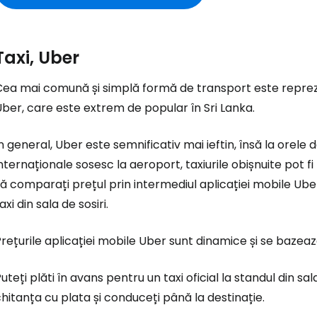
Taxi, Uber
ea mai comună și simplă formă de transport este reprezent
ber, care este extrem de popular în Sri Lanka.
n general, Uber este semnificativ mai ieftin, însă la orele
nternaționale sosesc la aeroport, taxiurile obișnuite pot
ă comparați prețul prin intermediul aplicației mobile Ube
axi din sala de sosiri.
rețurile aplicației mobile Uber sunt dinamice și se bazea
uteți plăti în avans pentru un taxi oficial la standul din sala 
hitanța cu plata și conduceți până la destinație.