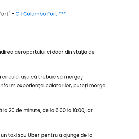
Fort" -
C 1 Colombo Fort ***
direa aeroportului, ci doar din stația de
.
i circulă, așa că trebuie să mergeți
onform experienței călătorilor, puteți merge
 20 de minute, de la 6:00 la 18:00, iar
un taxi sau Uber pentru a ajunge de la