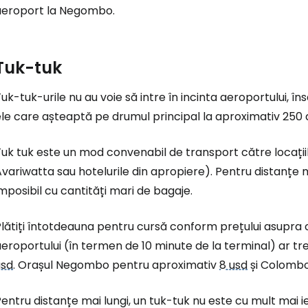
aeroport la Negombo.
Tuk-tuk
uk-tuk-urile nu au voie să intre în incinta aeroportului, 
le care așteaptă pe drumul principal la aproximativ 250 d
uk tuk este un mod convenabil de transport către locațiil
variwatta sau hotelurile din apropiere). Pentru distanțe 
mposibil cu cantități mari de bagaje.
lătiți întotdeauna pentru cursă conform prețului asupra că
eroportului (în termen de 10 minute de la terminal) ar tr
usd
. Orașul Negombo pentru aproximativ
8 usd
și Colombo
entru distanțe mai lungi, un tuk-tuk nu este cu mult mai i