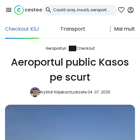
Checkout KSJ
Transport
Mai mult
Conectați-vă la
Cestee
Aeroporturi
Checkout
Aeroportul public Kasos
... comunitatea mondială a călătorilor
pe scurt
Continuați cu Google
Kryštof Hájek
actualizate 04. 07. 2025
Continuați cu Facebook
Continuați cu e-mailul