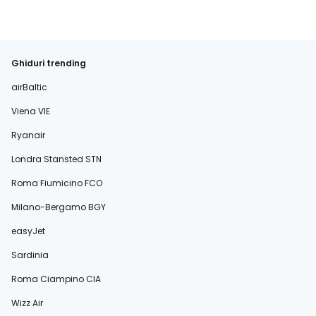
Ghiduri trending
airBaltic
Viena VIE
Ryanair
Londra Stansted STN
Roma Fiumicino FCO
Milano-Bergamo BGY
easyJet
Sardinia
Roma Ciampino CIA
Wizz Air