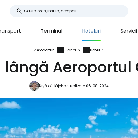
ransport
Terminal
Hoteluri
Servicii
Aeroporturi
Cancun
Hoteluri
i lângă Aeroportu
Kryštof Hájek
actualizate 06. 08. 2024