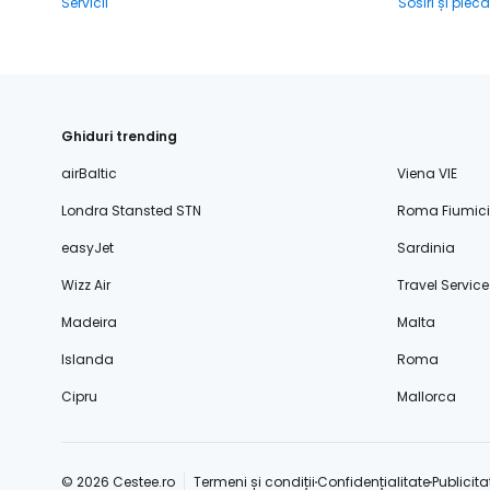
Servicii
Sosiri și plecă
Ghiduri trending
airBaltic
Viena VIE
Londra Stansted STN
Roma Fiumic
easyJet
Sardinia
Wizz Air
Travel Service
Madeira
Malta
Islanda
Roma
Cipru
Mallorca
© 2026 Cestee.ro
Termeni și condiții
Confidențialitate
Publicita