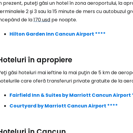
n prezent, puteți găsi un hotel în zona aeroportului, la a
erminalele 2 și 3 sau la 15 minute de mers cu autobuzul gra
începând de la
170 usd
pe noapte.
Conectați-v
Hilton Garden Inn Cancun Airport ****
... comunitatea mondială a călătorilo
Hoteluri în apropiere
Co
eți găsi hoteluri mai ieftine la mai puțin de 5 km de aer
otelurile care oferă transferuri private gratuite de la aer
Con
Fairfield Inn & Suites by Marriott Cancun Airport 
Courtyard by Marriott Cancun Airport ****
Cont
Hoteluri în Cancun