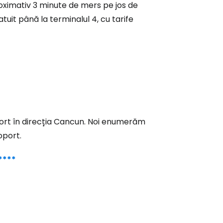
proximativ 3 minute de mers pe jos de
tuit până la terminalul 4, cu tarife
ă la Cestee
r
ntinuați cu Google
oport în direcția Cancun. Noi enumerăm
oport.
tinuați cu Facebook
****
inuați cu e-mailul