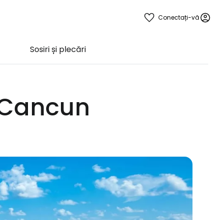
Conectați-vă
Sosiri și plecări
l Cancun