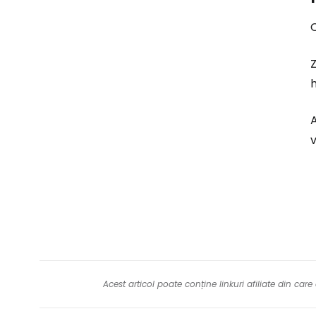
O
Z
h
A
v
Acest articol poate conține linkuri afiliate din ca