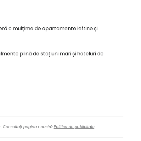
feră o mulțime de apartamente ieftine și
mente plină de stațiuni mari și hoteluri de
nk. Consultați pagina noastră
Politica de publicitate
.