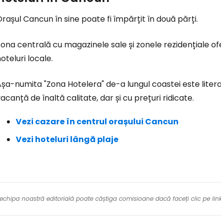
rașul Cancun în sine poate fi împărțit în două părți.
ona centrală cu magazinele sale și zonele rezidențiale o
oteluri locale.
șa-numita "Zona Hotelera" de-a lungul coastei este literal
acanță de înaltă calitate, dar și cu prețuri ridicate.
Vezi cazare în centrul orașului Cancun
Vezi hoteluri lângă plaje
re echipa noastră editorială poate câștiga comisioane dacă faceți clic pe li