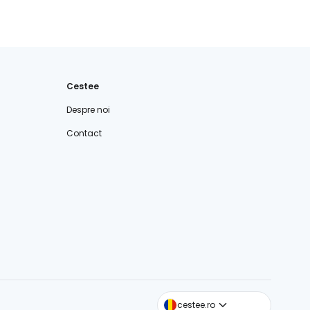
Cestee
Despre noi
Contact
cestee.com
cestee.ro