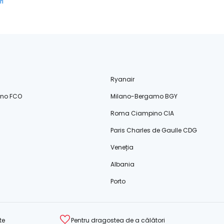
ri
Ryanair
ino FCO
Milano-Bergamo BGY
Roma Ciampino CIA
Paris Charles de Gaulle CDG
Veneția
Albania
Porto
te
Pentru dragostea de a călători