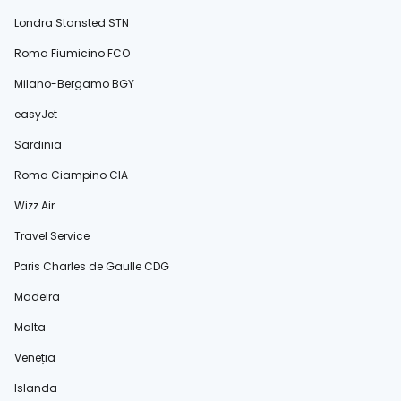
Londra Stansted STN
Roma Fiumicino FCO
Milano-Bergamo BGY
easyJet
Sardinia
Roma Ciampino CIA
Wizz Air
Travel Service
Paris Charles de Gaulle CDG
Madeira
Malta
Veneția
Islanda