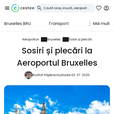
Bruxelles BRU
Transport
Mai mult
Conectați-vă la
Cestee
Aeroporturi
Bruxelles
Sosiri și plecări
Sosiri și plecări la
... comunitatea mondială a călătorilor
Aeroportul Bruxelles
Continuați cu Google
Kryštof Hájek
actualizate 03. 07. 2025
Continuați cu Facebook
Continuați cu e-mailul