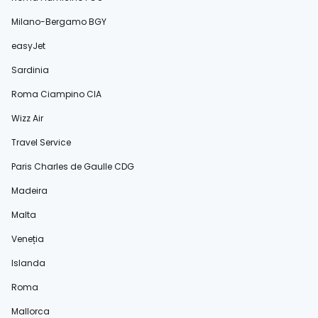
Milano-Bergamo BGY
easyJet
Sardinia
Roma Ciampino CIA
Wizz Air
Travel Service
Paris Charles de Gaulle CDG
Madeira
Malta
Veneția
Islanda
Roma
Mallorca