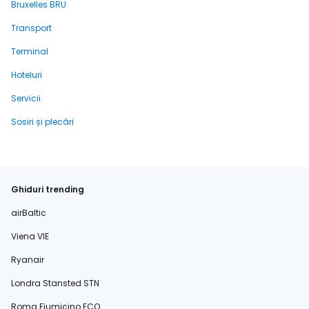
Bruxelles BRU
Transport
Terminal
Hoteluri
Servicii
Sosiri și plecări
Ghiduri trending
airBaltic
Viena VIE
Ryanair
Londra Stansted STN
Roma Fiumicino FCO