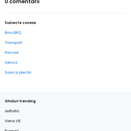
0 comentarii
Subiecte conexe
Brno BRQ
Transport
Parcare
Servicii
Sosiri și plecări
Ghiduri trending
airBaltic
Viena VIE
Ryanair