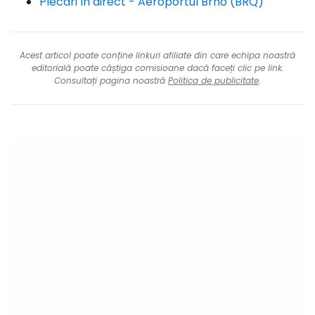
Plecări în direct - Aeroportul Brno (BRQ)
Acest articol poate conține linkuri afiliate din care echipa noastră
editorială poate câștiga comisioane dacă faceți clic pe link.
Consultați pagina noastră
Politica de publicitate
.