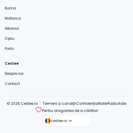
Roma
Mallorca
Albania
Cipru
Porto
Cestee
Despre noi
Contact
© 2026 Cestee.ro
Termeni și condiții
Confidențialitate
Publicitate
Pentru dragostea de a călători
cestee.com
cestee.ro
cestee.sk