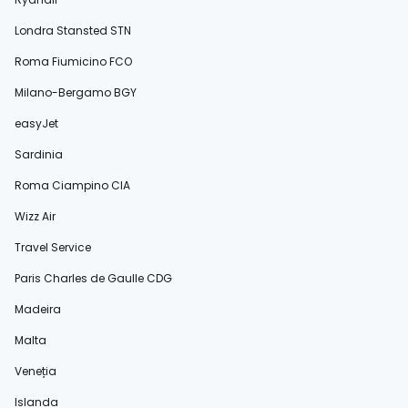
Londra Stansted STN
Roma Fiumicino FCO
Milano-Bergamo BGY
easyJet
Sardinia
Roma Ciampino CIA
Wizz Air
Travel Service
Paris Charles de Gaulle CDG
Madeira
Malta
Veneția
Islanda