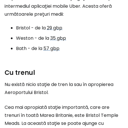
intermediul aplicației mobile Uber. Acesta oferă
următoarele prețuri medii:
Bristol - de la
29 gbp
Weston - de la
35 gbp
Bath - de la
57 gbp
Cu trenul
Nu există nicio stație de tren la sau în apropierea
Aeroportului Bristol.
Cea mai apropiată stație importantă, care are
trenuri în toată Marea Britanie, este Bristol Temple
Meads. La această stație se poate ajunge cu