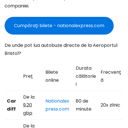
companiei.
Cumpărați bilete - nationalexpress.com
De unde pot lua autobuze directe de la Aeroportul
Bristol?
Durata
Bilete
Frecvenț
Preț
călătorie
online
ă
i
De la
Car
Nationalex
80 de
9,20
20x zilnic
diff
press.com
minute
gbp
De la