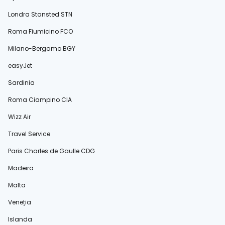
Londra Stansted STN
Roma Fiumicino FCO
Milano-Bergamo BGY
easyJet
Sardinia
Roma Ciampino CIA
Wizz Air
Travel Service
Paris Charles de Gaulle CDG
Madeira
Malta
Veneția
Islanda