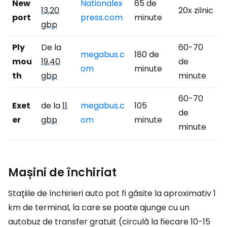
New
Nationalex
65 de
13,20
20x zilnic
port
press.com
minute
gbp
Ply
De la
60-70
megabus.c
180 de
mou
19,40
de
om
minute
th
gbp
minute
60-70
Exet
de la
11
megabus.c
105
de
er
gbp
om
minute
minute
Mașini de închiriat
Stațiile de închirieri auto pot fi găsite la aproximativ 1
km de terminal, la care se poate ajunge cu un
autobuz de transfer gratuit (circulă la fiecare 10-15