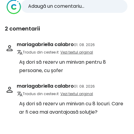
Adaugă un comentariu...
2 comentarii
mariagabriella calabro
01. 08. 2026
Tradus din cestee.it
Vezi textul original
Aș dori să rezerv un minivan pentru 8
persoane, cu șofer
mariagabriella calabro
01. 08. 2026
Tradus din cestee.it
Vezi textul original
Aș dori să rezerv un minivan cu 8 locuri. Care
ar fi cea mai avantajoasă soluție?