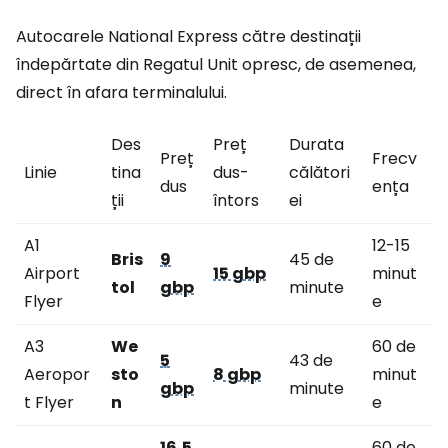
Autocarele National Express către destinații
îndepărtate din Regatul Unit opresc, de asemenea,
direct în afara terminalului.
Des
Preț
Durata
Preț
Frecv
Linie
tina
dus-
călători
dus
ența
ții
întors
ei
A1
12-15
Bris
9
45 de
Airport
15 gbp
minut
tol
gbp
minute
Flyer
e
A3
We
60 de
5
43 de
Aeropor
sto
8 gbp
minut
gbp
minute
t Flyer
n
e
16,5
60 de