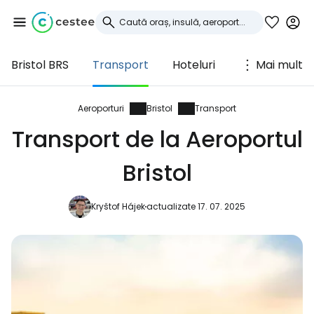
Bristol BRS
Transport
Hoteluri
Mai mult
Conectați-vă la
Cestee
Aeroporturi
Bristol
Transport
Transport de la Aeroportul
... comunitatea mondială a călătorilor
Bristol
Continuați cu Google
Kryštof Hájek
actualizate 17. 07. 2025
Continuați cu Facebook
Continuați cu e-mailul