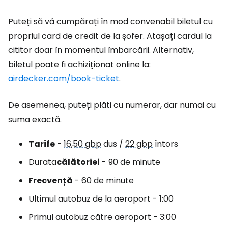
Puteți să vă cumpărați în mod convenabil biletul cu
propriul card de credit de la șofer. Atașați cardul la
cititor doar în momentul îmbarcării. Alternativ,
biletul poate fi achiziționat online la:
airdecker.com/book-ticket
.
De asemenea, puteți plăti cu numerar, dar numai cu
suma exactă.
Tarife
-
16,50 gbp
dus /
22 gbp
întors
Durata
călătoriei
- 90 de minute
Frecvență
- 60 de minute
Ultimul autobuz de la aeroport - 1:00
Primul autobuz către aeroport - 3:00