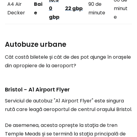
A4 Air
Bai
90 de
0
22 gbp
minut
Decker
e
minute
gbp
e
Autobuze urbane
Cât costă biletele și cât de des pot ajunge în orașele
din apropiere de la aeroport?
Bristol - A1 Airport Flyer
Serviciul de autobuz "A1 Airport Flyer" este singura
rută care leagă aeroportul de centrul orașului Bristol.
De asemenea, acesta oprește la stația de tren
Temple Meads și se termină la stația principală de