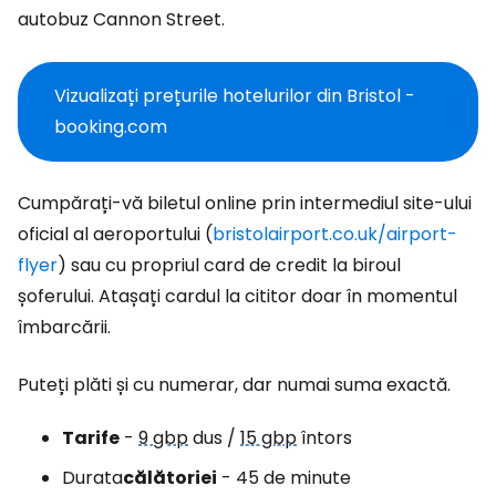
autobuz Cannon Street.
Vizualizați prețurile hotelurilor din Bristol -
booking.com
Cumpărați-vă biletul online prin intermediul site-ului
oficial al aeroportului (
bristolairport.co.uk/airport-
flyer
) sau cu propriul card de credit la biroul
șoferului. Atașați cardul la cititor doar în momentul
îmbarcării.
Puteți plăti și cu numerar, dar numai suma exactă.
Tarife
-
9 gbp
dus /
15 gbp
întors
Durata
călătoriei
- 45 de minute