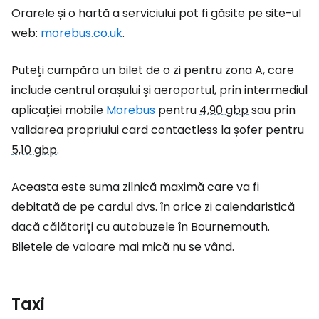
Orarele și o hartă a serviciului pot fi găsite pe site-ul
web:
morebus.co.uk
.
Puteți cumpăra un bilet de o zi pentru zona A, care
include centrul orașului și aeroportul, prin intermediul
aplicației mobile
Morebus
pentru
4,90 gbp
sau prin
validarea propriului card contactless la șofer pentru
5,10 gbp
.
Aceasta este suma zilnică maximă care va fi
debitată de pe cardul dvs. în orice zi calendaristică
dacă călătoriți cu autobuzele în Bournemouth.
Biletele de valoare mai mică nu se vând.
Taxi