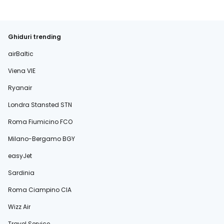
Ghiduri trending
airBaltic
Viena VIE
Ryanair
Londra Stansted STN
Roma Fiumicino FCO
Milano-Bergamo BGY
easyJet
Sardinia
Roma Ciampino CIA
Wizz Air
Travel Service