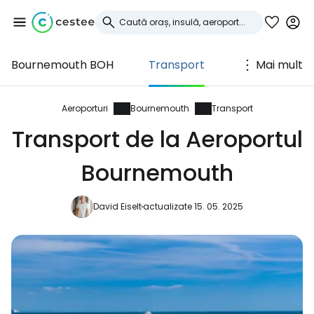
Bournemouth BOH
Transport
Mai mult
Conectați-vă la
Cestee
Aeroporturi
Bournemouth
Transport
Transport de la Aeroportul
... comunitatea mondială a călătorilor
Bournemouth
Continuați cu Google
David Eiselt
actualizate 15. 05. 2025
Continuați cu Facebook
Continuați cu e-mailul