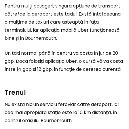
Pentru mulți pasageri, singura opțiune de transport
către/de la aeroport este taxiul. Există întotdeauna
o mulțime de taxiuri care așteaptă în fața
terminalului, iar aplicația mobilă Uber funcționează
bine și în Bournemouth.
Un taxi normal până în centru va costa în jur de
20
gbp
. Dacă folosiți aplicația Uber, o cursă vă va costa
între
14 gbp
și
18 gbp
, în funcție de cererea curentă.
Trenul
Nu există niciun serviciu feroviar către aeroport, iar
cea mai apropiată stație este la 10 km distanță, în
centrul orașului Bournemouth.