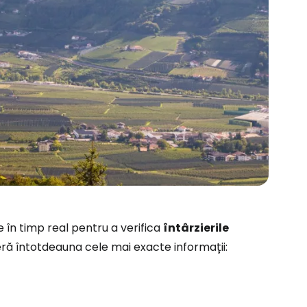
ă la Cestee
e în timp real pentru a verifica
întârzierile
oferă întotdeauna cele mai exacte informații:
r
ntinuați cu Google