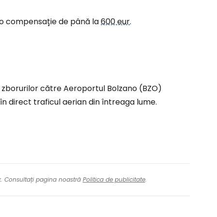
la o compensație de până la
600 eur
.
tinuați cu Facebook
inuați cu e-mailul
a zborurilor către Aeroportul Bolzano (BZO)
n direct traficul aerian din întreaga lume.
nk. Consultați pagina noastră
Politica de publicitate
.