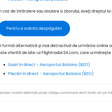
n caz de întârziere sau anulare a zborului, aveți dreptul 
Con
Pentru a solicita despăgubiri
Cont
 formă alternativă și mai distractivă de urmărire online 
ste oferită de site-ul Flightradar24.com, care urmărește î
Sosiri în direct - Aeroportul Bolzano (BZO)
Plecări în direct - Aeroportul Bolzano (BZO)
re echipa noastră editorială poate câștiga comisioane dacă faceți clic pe li