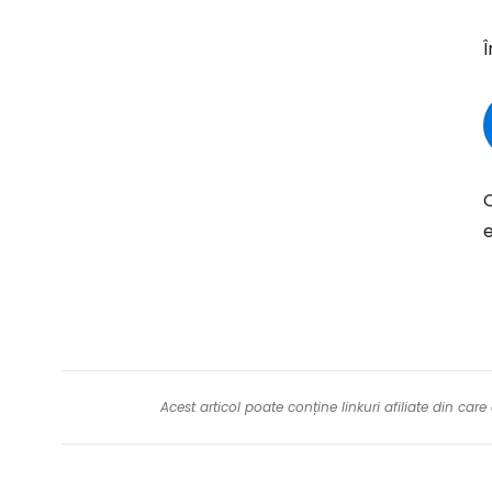
Î
O
e
Acest articol poate conține linkuri afiliate din ca