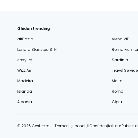
Ghiduri trending
airBaltic
Viena VIE
Londra Stansted STN
Roma Fiumic
easyJet
Sardinia
Wizz Air
Travel Service
Madeira
Malta
Islanda
Roma
Albania
Cipru
© 2026 Cestee.ro
Termeni și condiții
Confidențialitate
Publicita