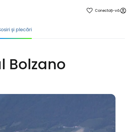
Conectați-vă
Sosiri și plecări
ul Bolzano