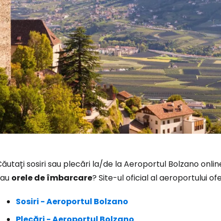
Conectați-v
ăutați sosiri sau plecări la/de la Aeroportul Bolzano onlin
sau
orele de îmbarcare
? Site-ul oficial al aeroportului 
... comunitatea mondială a călătorilo
Sosiri - Aeroportul Bolzano
Co
Plecări - Aeroportul Bolzano