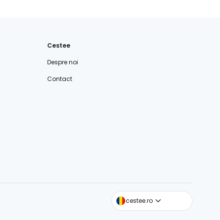
Cestee
Despre noi
Contact
cestee.com
cestee.ro
cestee.sk