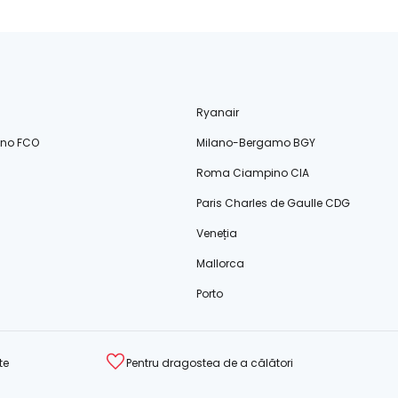
Ryanair
ino FCO
Milano-Bergamo BGY
Roma Ciampino CIA
Paris Charles de Gaulle CDG
Veneția
Mallorca
Porto
te
Pentru dragostea de a călători