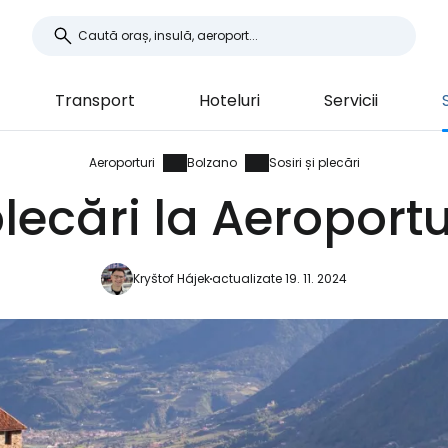
Transport
Hoteluri
Servicii
Aeroporturi
Bolzano
Sosiri și plecări
 plecări la Aeroport
Kryštof Hájek
actualizate 19. 11. 2024