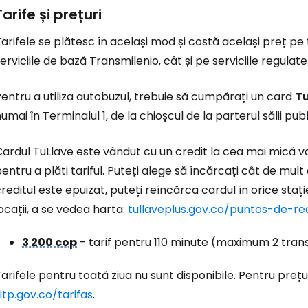
Tarife și prețuri
arifele se plătesc în același mod și costă același preț pe
erviciile de bază Transmilenio, cât și pe serviciile regulate
entru a utiliza autobuzul, trebuie să cumpărați un card
Tu
umai în Terminalul 1, de la chioșcul de la parterul sălii pub
Cardul TuLlave este vândut cu un credit la cea mai mică 
entru a plăti tariful. Puteți alege să încărcați cât de mult
reditul este epuizat, puteți reîncărca cardul în orice staț
ocații, a se vedea harta:
tullaveplus.gov.co/puntos-de-r
3 200 cop
- tarif pentru 110 minute (maximum 2 trans
arifele pentru toată ziua nu sunt disponibile. Pentru prețuril
itp.gov.co/tarifas
.