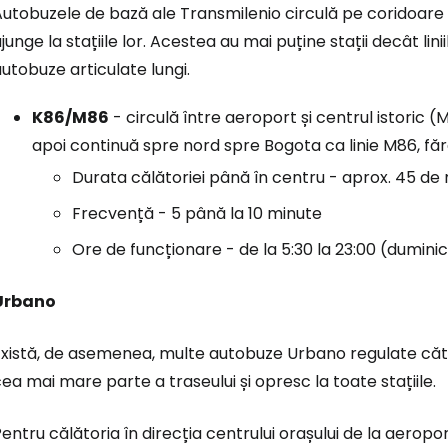
utobuzele de bază ale Transmilenio circulă pe coridoare d
junge la stațiile lor. Acestea au mai puține stații decât lin
Conectați-v
utobuze articulate lungi.
K86/M86
- circulă între aeroport și centrul istoric (
apoi continuă spre nord spre Bogota ca linie M86, fă
... comunitatea mondială a călătorilo
Durata călătoriei până în centru - aprox. 45 de
Co
Frecvență - 5 până la 10 minute
Ore de funcționare - de la 5:30 la 23:00 (dumini
Con
Urbano
Există, de asemenea, multe autobuze Urbano regulate căt
Cont
ea mai mare parte a traseului și opresc la toate stațiile.
entru călătoria în direcția centrului orașului de la aeroport,