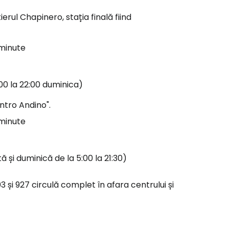
rul Chapinero, stația finală fiind
 minute
:00 la 22:00 duminica)
ntro Andino".
 minute
 și duminică de la 5:00 la 21:30)
03 și 927 circulă complet în afara centrului și