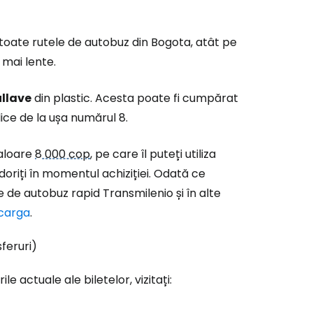
 toate rutele de autobuz din Bogota, atât pe
 mai lente.
llave
din plastic. Acesta poate fi cumpărat
lice de la ușa numărul 8.
valoare
8 000 cop
, pe care îl puteți utiliza
 doriți în momentul achiziției. Odată ce
ie de autobuz rapid Transmilenio și în alte
ecarga
.
feruri)
e actuale ale biletelor, vizitați: