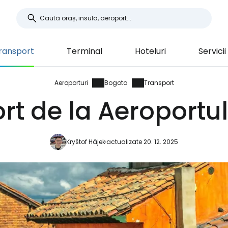
ransport
Terminal
Hoteluri
Servicii
Aeroporturi
Bogota
Transport
rt de la Aeroportu
Kryštof Hájek
actualizate 20. 12. 2025