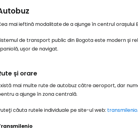
Autobuz
Cea mai ieftină modalitate
de a ajunge în centrul orașului
istemul de transport public din Bogota este modern și rel
paniolă, ușor de navigat.
Rute și orare
xistă mai multe rute de autobuz către aeroport, dar numai
entru a ajunge în zona centrală.
uteți căuta rutele individuale pe site-ul web:
transmileni
Transmilenio