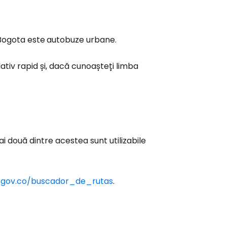
 Bogota este
autobuze urbane.
ativ rapid și, dacă cunoașteți limba
 două dintre acestea sunt utilizabile
o.gov.co/buscador_de_rutas
.