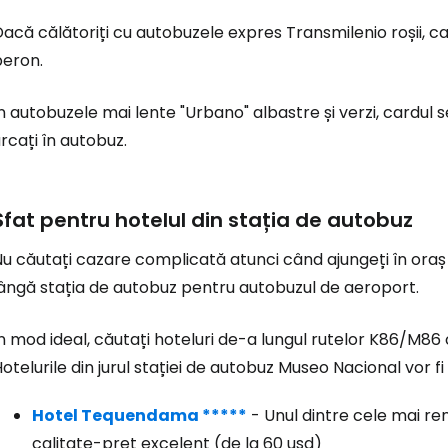
acă călătoriți cu autobuzele expres Transmilenio roșii, ca
peron.
n autobuzele mai lente "Urbano" albastre și verzi, cardul s
rcați în autobuz.
Sfat pentru hotelul din stația de autobuz
u căutați cazare complicată atunci când ajungeți în oraș și
lângă stația de autobuz pentru autobuzul de aeroport.
n mod ideal, căutați hoteluri de-a lungul rutelor K86/M86 
otelurile din jurul stației de autobuz Museo Nacional vor fi
Hotel Tequendama *****
- Unul dintre cele mai re
calitate-preț excelent (de la
60 usd
)