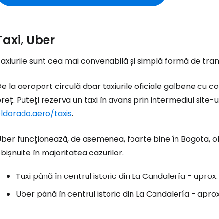
Taxi, Uber
axiurile sunt cea mai convenabilă și simplă formă de tran
e la aeroport circulă doar taxiurile oficiale galbene cu co
reț. Puteți rezerva un taxi în avans prin intermediul site-ulu
eldorado.aero/taxis
.
ber funcționează, de asemenea, foarte bine în Bogota, ofe
bișnuite în majoritatea cazurilor.
Taxi până în centrul istoric din La Candalería - aprox
Uber până în centrul istoric din La Candalería - apro