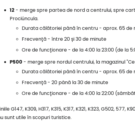
12
- merge spre partea de nord a centrului, spre cartie
Prociúncula.
Durata călătoriei până în centru - aprox. 65 de
Frecvență - între 20 și 30 de minute
Ore de funcționare - de la 4:00 la 23:00 (de la 5
P500
- merge spre nordul centrului, la magazinul "Ce
Durata călătoriei până în centru - aprox. 65 de
Frecvență - 20 până la 30 de minute
Ore de funcționare - de la 4:00 la 22:00 (sâmbătă
iniile G147, K309, H317, K315, K317, K321, K323, G502, 577, K9
u sunt utile în scopuri turistice.