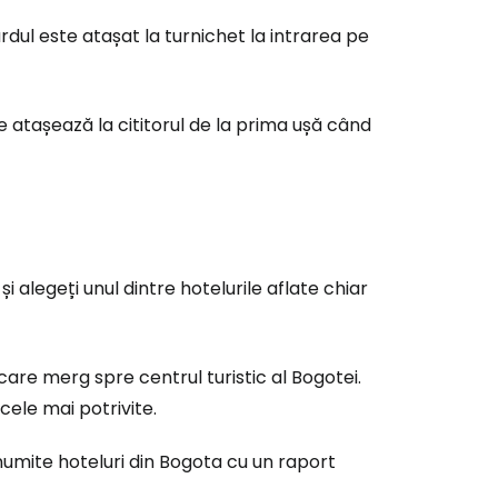
rdul este atașat la turnichet la intrarea pe
e atașează la cititorul de la prima ușă când
 alegeți unul dintre hotelurile aflate chiar
care merg spre centrul turistic al Bogotei.
 cele mai potrivite.
numite hoteluri din Bogota cu un raport