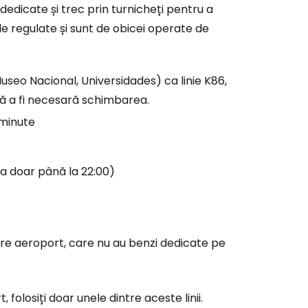
edicate și trec prin turnicheți pentru a
iile regulate și sunt de obicei operate de
ă la Cestee
Museo Nacional, Universidades) ca linie K86,
ră a fi necesară schimbarea.
r
 minute
ntinuați cu Google
ca doar până la 22:00)
tinuați cu Facebook
re aeroport, care nu au benzi dedicate pe
inuați cu e-mailul
 folosiți doar unele dintre aceste linii.