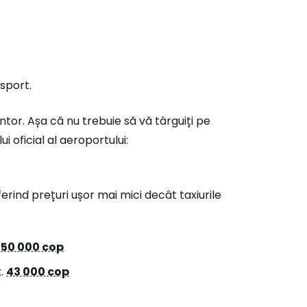
sport.
ntor. Așa că nu trebuie să vă târguiți pe
i oficial al aeroportului:
rind prețuri ușor mai mici decât taxiurile
.
50 000 cop
x.
43 000 cop