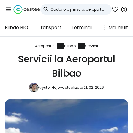
Bilbao BIO
Transport
Terminal
Mai mult
Conectați-vă la
Cestee
Aeroporturi
Bilbao
Servicii
Servicii la Aeroportul
... comunitatea mondială a călătorilor
Bilbao
Continuați cu Google
Kryštof Hájek
actualizate 21. 02. 2026
Continuați cu Facebook
Continuați cu e-mailul