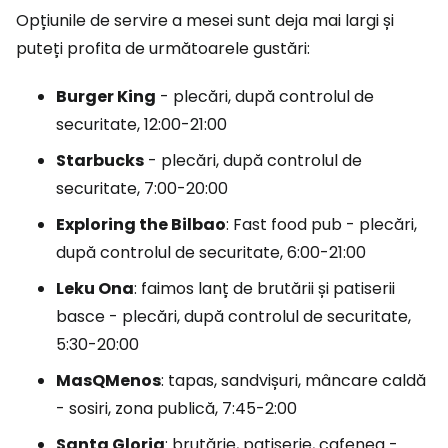
Opțiunile de servire a mesei sunt deja mai largi și
puteți profita de următoarele gustări:
Burger King
- plecări, după controlul de
securitate, 12:00-21:00
Starbucks
- plecări, după controlul de
securitate, 7:00-20:00
Exploring the Bilbao
:
Fast food pub - plecări,
după controlul de securitate, 6:00-21:00
Leku Ona
: faimos lanț de brutării și patiserii
basce - plecări, după controlul de securitate,
5:30-20:00
MasQMenos
: tapas, sandvișuri, mâncare caldă
- sosiri, zona publică, 7:45-2:00
Santa Gloria
: brutărie, patiserie, cafenea -