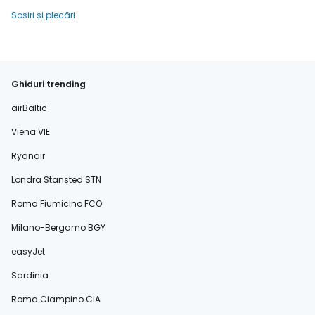
Sosiri și plecări
Ghiduri trending
airBaltic
Viena VIE
Ryanair
Londra Stansted STN
Roma Fiumicino FCO
Milano-Bergamo BGY
easyJet
Sardinia
Roma Ciampino CIA