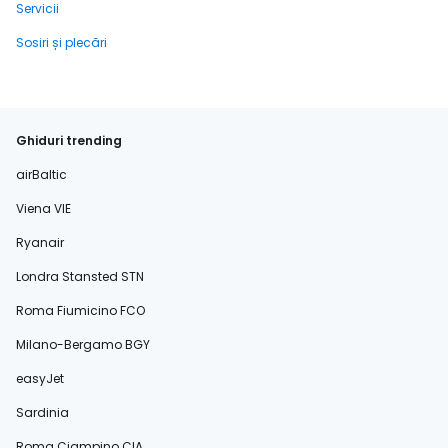
Servicii
Sosiri și plecări
Ghiduri trending
airBaltic
Viena VIE
Ryanair
Londra Stansted STN
Roma Fiumicino FCO
Milano-Bergamo BGY
easyJet
Sardinia
Roma Ciampino CIA