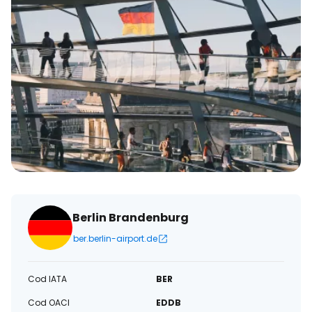
Berlin Brandenburg
ber.berlin-airport.de
Cod IATA
BER
Cod OACI
EDDB