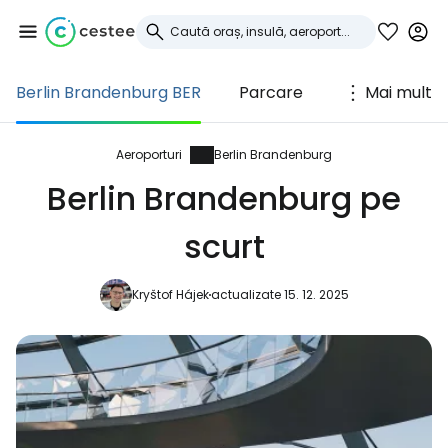
Berlin Brandenburg BER
Parcare
Mai mult
Conectați-vă la
Cestee
Aeroporturi
Berlin Brandenburg
Berlin Brandenburg pe
... comunitatea mondială a călătorilor
scurt
Continuați cu Google
Kryštof Hájek
actualizate 15. 12. 2025
Continuați cu Facebook
Continuați cu e-mailul