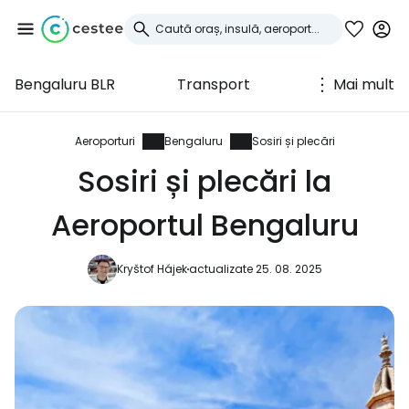
Bengaluru BLR
Transport
Mai mult
Conectați-vă la
Cestee
Aeroporturi
Bengaluru
Sosiri și plecări
Sosiri și plecări la
... comunitatea mondială a călătorilor
Aeroportul Bengaluru
Continuați cu Google
Kryštof Hájek
actualizate 25. 08. 2025
Continuați cu Facebook
Continuați cu e-mailul