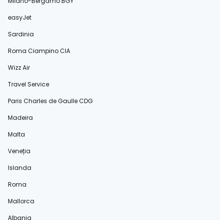
Milano-Bergamo BGY
easyJet
Sardinia
Roma Ciampino CIA
Wizz Air
Travel Service
Paris Charles de Gaulle CDG
Madeira
Malta
Veneția
Islanda
Roma
Mallorca
Albania