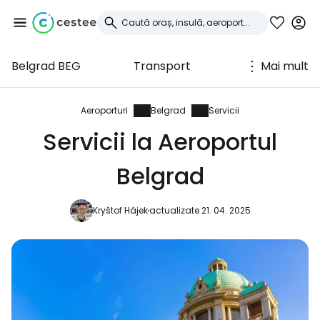
Belgrad BEG
Transport
Mai mult
Conectați-vă la
Cestee
Aeroporturi
Belgrad
Servicii
Servicii la Aeroportul
... comunitatea mondială a călătorilor
Belgrad
Continuați cu Google
Kryštof Hájek
actualizate 21. 04. 2025
Continuați cu Facebook
Continuați cu e-mailul