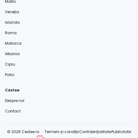
Malta
Veneția
Islanda
Roma
Mallorca
Albania
Cipru
Porto
Cestee
Despre noi
Contact
© 2026 Cestee.ro
Termeni și condiții
Confidențialitate
Publicitate