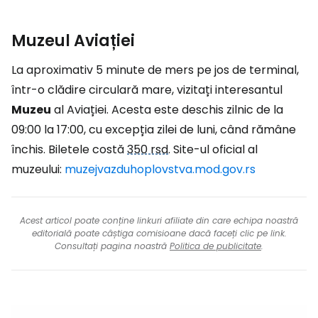
Muzeul Aviației
La aproximativ 5 minute de mers pe jos de terminal,
într-o clădire circulară mare, vizitați interesantul
Muzeu
al Aviației. Acesta este deschis zilnic de la
09:00 la 17:00, cu excepția zilei de luni, când rămâne
închis. Biletele costă
350 rsd
. Site-ul oficial al
muzeului:
muzejvazduhoplovstva.mod.gov.rs
Acest articol poate conține linkuri afiliate din care echipa noastră
editorială poate câștiga comisioane dacă faceți clic pe link.
Consultați pagina noastră
Politica de publicitate
.