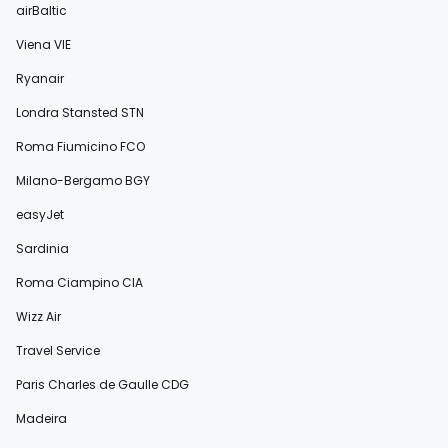
airBaltic
Viena VIE
Ryanair
Londra Stansted STN
Roma Fiumicino FCO
Milano-Bergamo BGY
easyJet
Sardinia
Roma Ciampino CIA
Wizz Air
Travel Service
Paris Charles de Gaulle CDG
Madeira