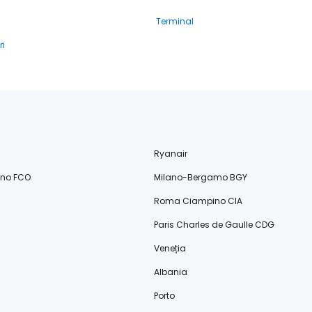
Terminal
ri
Ryanair
ino FCO
Milano-Bergamo BGY
Roma Ciampino CIA
Paris Charles de Gaulle CDG
Veneția
Albania
Porto