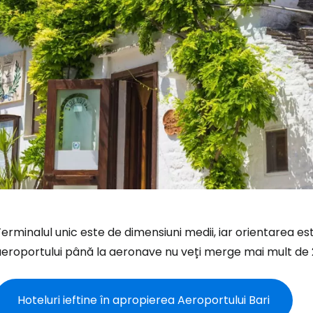
erminalul unic este de dimensiuni medii, iar orientarea est
Conectați-v
aeroportului până la aeronave nu veți merge mai mult de 
... comunitatea mondială a călătorilo
Hoteluri ieftine în apropierea Aeroportului Bari