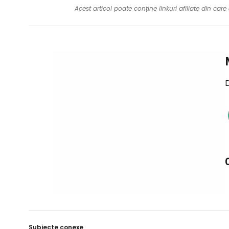
Acest articol poate conține linkuri afiliate din ca
D
Subiecte conexe