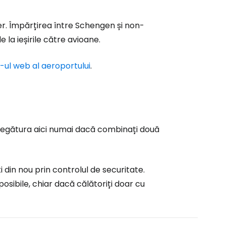
ntinuați cu Google
rter. Împărțirea între Schengen și non-
la ieșirile către avioane.
tinuați cu Facebook
e-ul web al aeroportului
.
inuați cu e-mailul
e legătura aici numai dacă combinați două
ți din nou prin controlul de securitate.
posibile, chiar dacă călătoriți doar cu