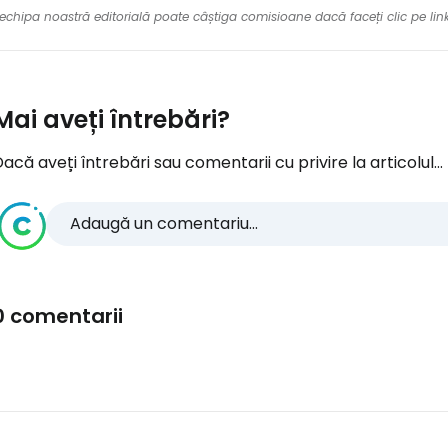
re echipa noastră editorială poate câștiga comisioane dacă faceți clic pe li
Mai aveți întrebări?
acă aveți întrebări sau comentarii cu privire la articolul...
Adaugă un comentariu...
0 comentarii