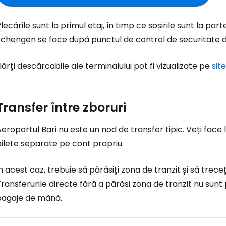
Co
lecările sunt la primul etaj, în timp ce sosirile sunt la pa
chengen se face după punctul de control de securitate de 
Con
ărți descărcabile ale terminalului pot fi vizualizate pe
sit
Cont
Transfer între zboruri
eroportul Bari nu este un nod de transfer tipic. Veți fac
ilete separate pe cont propriu.
n acest caz, trebuie să părăsiți zona de tranzit și să trece
ransferurile directe fără a părăsi zona de tranzit nu sunt 
bagaje de mână.