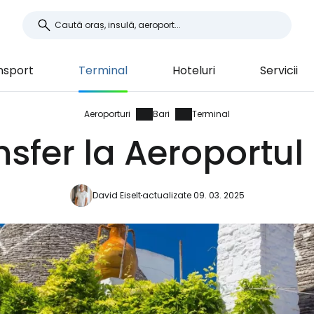
nsport
Terminal
Hoteluri
Servicii
Aeroporturi
Bari
Terminal
nsfer la Aeroportul 
David Eiselt
actualizate 09. 03. 2025