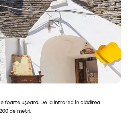
e foarte ușoară. De la intrarea în clădirea
ă la Cestee
200 de metri.
r