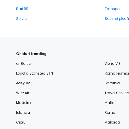
Bari BRI
Transport
Servicii
Sosiri și plecă
Ghiduri trending
airBaltic
Viena VIE
Londra Stansted STN
Roma Fiumic
easyJet
Sardinia
Wizz Air
Travel Service
Madeira
Malta
Islanda
Roma
Cipru
Mallorca