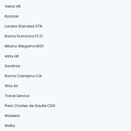
Viena VIE
Ryanair
Londra Stansted STN
Roma Fiumicino FCO
Milano-Bergamo BGY
easyJet
Sardinia
Roma Ciampino CIA
Wizz Air
Travel Service
Paris Charles de Gaulle CDG
Madeira
Malta