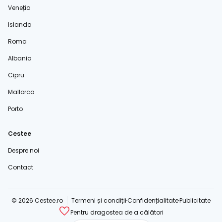
Veneția
Islanda
Roma
Albania
Cipru
Mallorca
Porto
Cestee
Despre noi
Contact
© 2026 Cestee.ro
Termeni și condiții
Confidențialitate
Publicitate
Pentru dragostea de a călători
cestee.com