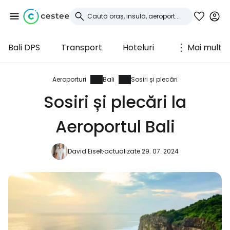
Bali DPS
Transport
Hoteluri
Mai mult
Conectați-vă la
Cestee
Aeroporturi
Bali
Sosiri și plecări
Sosiri și plecări la
... comunitatea mondială a călătorilor
Aeroportul Bali
Continuați cu Google
David Eiselt
actualizate 29. 07. 2024
Continuați cu Facebook
Continuați cu e-mailul