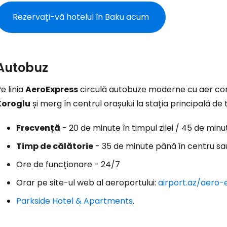
Rezervați-vă hotelul în Baku acum
Autobuz
e linia
AeroExpress
circulă autobuze moderne cu aer cond
Koroglu
și merg în centrul orașului la stația principală de
Frecvență
- 20 de minute în timpul zilei / 45 de minu
Timp de călătorie
- 35 de minute până în centru sau
Ore de funcționare - 24/7
Orar pe site-ul web al aeroportului:
airport.az/aero-
Parkside Hotel & Apartments
.