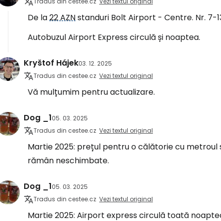
Tradus din cestee.cz
Vezi textul original
De la
22 AZN
standuri Bolt Airport - Centre. Nr. 7-1
Autobuzul Airport Express circulă și noaptea.
Kryštof Hájek
03. 12. 2025
Tradus din cestee.cz
Vezi textul original
Vă mulțumim pentru actualizare.
Dog _1
05. 03. 2025
Tradus din cestee.cz
Vezi textul original
Martie 2025: prețul pentru o călătorie cu metroul
rămân neschimbate.
Dog _1
05. 03. 2025
Tradus din cestee.cz
Vezi textul original
Martie 2025: Airport express circulă toată noaptea