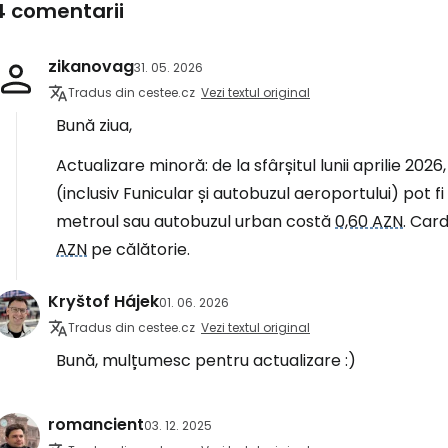
4 comentarii
zikanovag
31. 05. 2026
Tradus din cestee.cz
Vezi textul original
Bună ziua,
Actualizare minoră: de la sfârșitul lunii aprilie 20
(inclusiv Funicular și autobuzul aeroportului) pot fi
metroul sau autobuzul urban costă
0,60 AZN
. Car
AZN
pe călătorie.
Kryštof Hájek
01. 06. 2026
Tradus din cestee.cz
Vezi textul original
Bună, mulțumesc pentru actualizare :)
romancient
03. 12. 2025