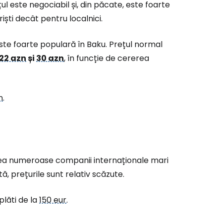
ă la Cestee
ul este negociabil și, din păcate, este foarte
iști decât pentru localnici.
r
este foarte populară în Baku. Prețul normal
22 azn
și
30 azn
, în funcție de cererea
ntinuați cu Google
n
.
tinuați cu Facebook
inuați cu e-mailul
tatea numeroase companii internaționale mari
ată, prețurile sunt relativ scăzute.
plăti de la
150 eur
.