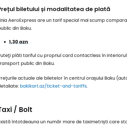
Prețul biletului și modalitatea de plată
Linia AeroExpress are un tarif special mai scump compara
ublic din Baku.
1,30 azn
uteți plăti tariful cu propriul card contactless în interior
ransport public din Baku.
rețurile actuale ale biletelor în centrul orașului Baku (a
etaliate:
bakikart.az/ticket-and-tariffs
.
Taxi / Bolt
xistă întotdeauna un număr mare de taximetriști care stau 