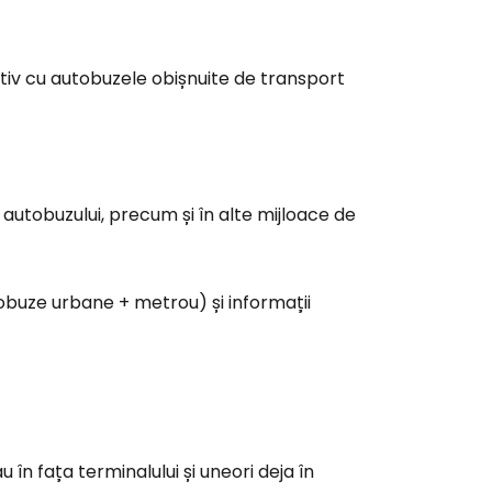
tiv cu autobuzele obișnuite de transport
ul autobuzului, precum și în alte mijloace de
utobuze urbane + metrou) și informații
în fața terminalului și uneori deja în