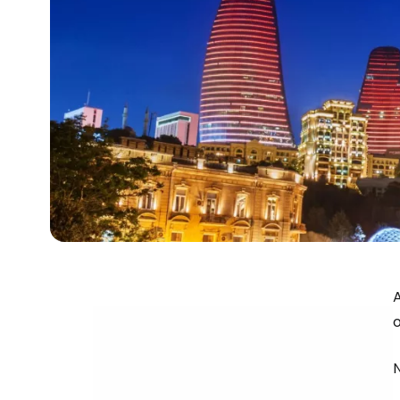
A
o
N