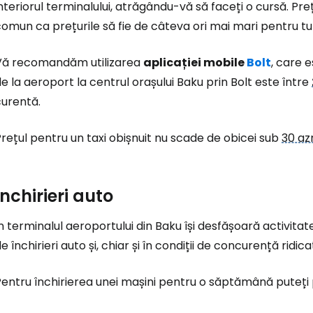
Conectați-v
nteriorul terminalului, atrăgându-vă să faceți o cursă. Preț
omun ca prețurile să fie de câteva ori mai mari pentru tur
... comunitatea mondială a călătorilo
Vă recomandăm utilizarea
aplicației mobile
Bolt
, care 
e la aeroport la centrul orașului Baku prin Bolt este între
Co
curentă.
rețul pentru un taxi obișnuit nu scade de obicei sub
30 az
Con
Închirieri auto
Cont
n terminalul aeroportului din Baku își desfășoară activi
e închirieri auto și, chiar și în condiții de concurență ridic
entru închirierea unei mașini pentru o săptămână puteți 