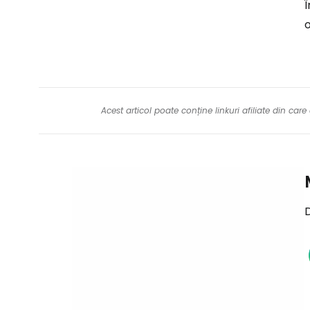
Î
o
Acest articol poate conține linkuri afiliate din ca
D