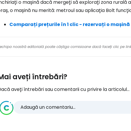
nchiriați o mașină dacă mergeți să explorați zona rurală a 
raș, o mașină nu merită: metroul sau aplicația Bolt funcți
Comparați prețurile în 1 clic - rezervați o mașină
re echipa noastră editorială poate câștiga comisioane dacă faceți clic pe li
Mai aveți întrebări?
acă aveți întrebări sau comentarii cu privire la articolul...
Adaugă un comentariu...