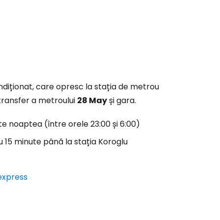
iționat, care opresc la stația de metrou
 transfer a metroului
28 May
și gara.
te noaptea (între orele 23:00 și 6:00)
 15 minute până la stația Koroglu
express