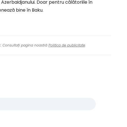
Azerbaidjanului. Doar pentru călătoriile în
onează bine în Baku.
nk. Consultați pagina noastră
Politica de publicitate
.