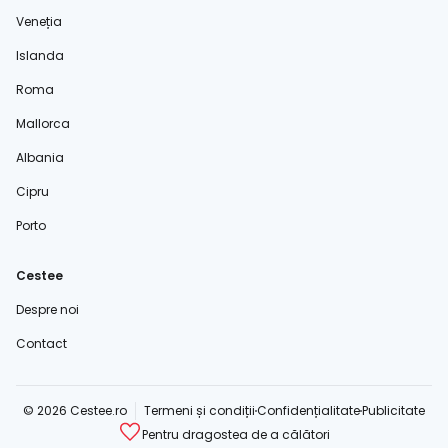
Veneția
Islanda
Roma
Mallorca
Albania
Cipru
Porto
Cestee
Despre noi
Contact
© 2026 Cestee.ro
Termeni și condiții
Confidențialitate
Publicitate
Pentru dragostea de a călători