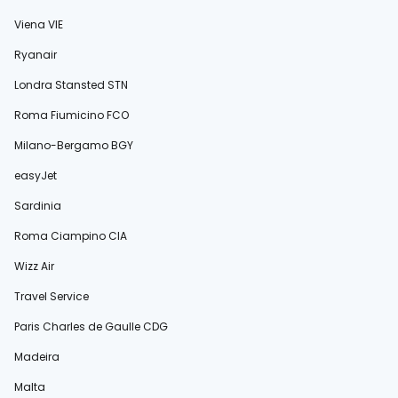
Viena VIE
Ryanair
Londra Stansted STN
Roma Fiumicino FCO
Milano-Bergamo BGY
easyJet
Sardinia
Roma Ciampino CIA
Wizz Air
Travel Service
Paris Charles de Gaulle CDG
Madeira
Malta