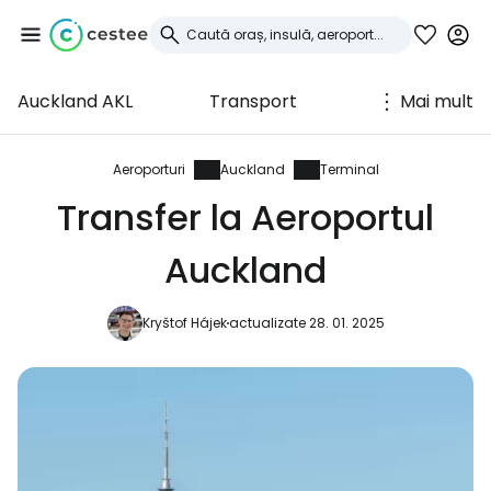
Auckland AKL
Transport
Mai mult
Conectați-vă la
Cestee
Aeroporturi
Auckland
Terminal
Transfer la Aeroportul
... comunitatea mondială a călătorilor
Auckland
Continuați cu Google
Kryštof Hájek
actualizate 28. 01. 2025
Continuați cu Facebook
Continuați cu e-mailul