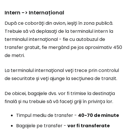
Intern -> Internațional
După ce coborâți din avion, ieșiți în zona publică.
Trebuie să vă deplasați de la terminalul intern la
terminalul internațional - fie cu autobuzul de
transfer gratuit, fie mergând pe jos aproximativ 450
de metri.
La terminalul internațional veți trece prin controlul
de securitate și veți ajunge la secțiunea de tranzit.
De obicei, bagajele dvs. vor fi trimise la destinația
finală și nu trebuie să vă faceți griji în privința lor.
Timpul mediu de transfer -
40-70 de minute
Bagajele pe transfer -
vor fi transferate