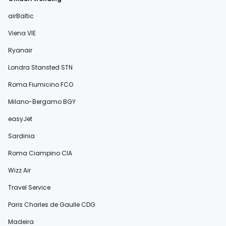
airBaltic
Viena VIE
Ryanair
Londra Stansted STN
Roma Fiumicino FCO
Milano-Bergamo BGY
easyJet
Sardinia
Roma Ciampino CIA
Wizz Air
Travel Service
Paris Charles de Gaulle CDG
Madeira