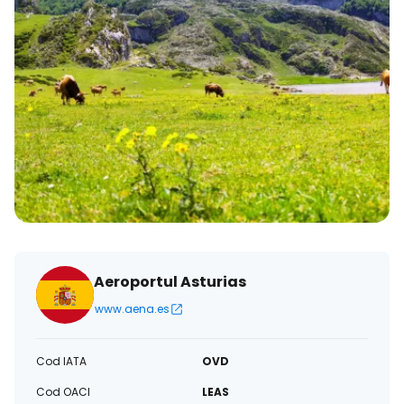
Aeroportul Asturias
www.aena.es
Cod IATA
OVD
Cod OACI
LEAS