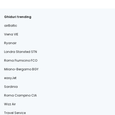
Ghiduri trending
airBaltic
Viena VIE
Ryanair
Londra Stansted STN
Roma Fiumicino FCO
Milano-Bergamo BGY
easyJet
Sardinia
Roma Ciampino CIA
Wizz Air
Travel Service