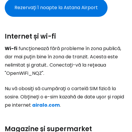
Rezervați 1 noapte la Astana Airport
Internet și wi-fi
Wi-fi
funcționează fără probleme în zona publică,
dar mai puțin bine în zona de tranzit. Acesta este
nelimitat și gratuit.. Conectați-vă la rețeaua
"OpenWiFi_NQZ".
Nu vă obosiți să cumpărați o cartelă SIM fizică la
sosire. Obțineți o e-sim kazahă de date ușor și rapid
pe internet
airalo.com
.
Magazine și supermarket