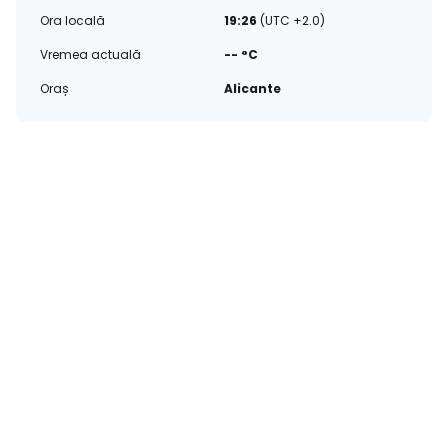
Ora locală
19:26
(UTC +2.0)
Vremea actuală
-- °C
Oraș
Alicante