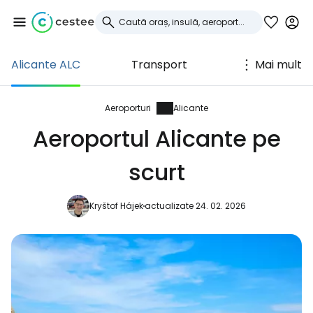
Alicante ALC
Transport
Mai mult
Conectați-vă la
Cestee
Aeroporturi
Alicante
Aeroportul Alicante pe
... comunitatea mondială a călătorilor
scurt
Continuați cu Google
Kryštof Hájek
actualizate 24. 02. 2026
Continuați cu Facebook
Continuați cu e-mailul