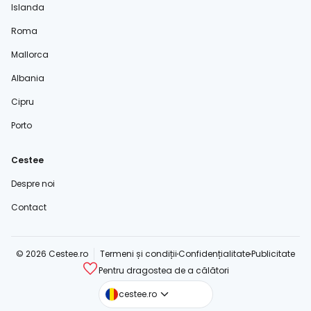
Islanda
Roma
Mallorca
Albania
Cipru
Porto
Cestee
Despre noi
Contact
© 2026 Cestee.ro
Termeni și condiții
Confidențialitate
Publicitate
Pentru dragostea de a călători
cestee.com
cestee.ro
cestee.sk