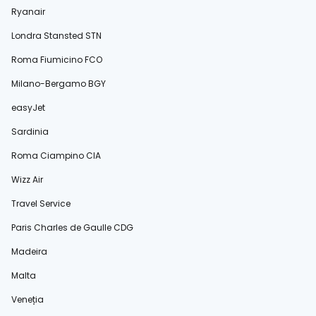
Ryanair
Londra Stansted STN
Roma Fiumicino FCO
Milano-Bergamo BGY
easyJet
Sardinia
Roma Ciampino CIA
Wizz Air
Travel Service
Paris Charles de Gaulle CDG
Madeira
Malta
Veneția