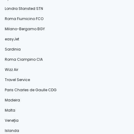
Londra Stansted STN
Roma Fiumicino FCO
Milano-Bergamo BGY
easyJet
Sardinia
Roma Ciampino CIA
Wizz Air
Travel Service
Paris Charles de Gaulle CDG
Madeira
Malta
Veneția
Islanda