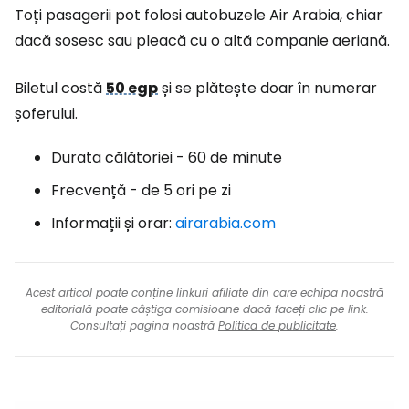
Toți pasagerii pot folosi autobuzele Air Arabia, chiar
dacă sosesc sau pleacă cu o altă companie aeriană.
Biletul costă
50 egp
și se plătește doar în numerar
șoferului.
Durata călătoriei - 60 de minute
Frecvență - de 5 ori pe zi
Informații și orar:
airarabia.com
Acest articol poate conține linkuri afiliate din care echipa noastră
editorială poate câștiga comisioane dacă faceți clic pe link.
Consultați pagina noastră
Politica de publicitate
.