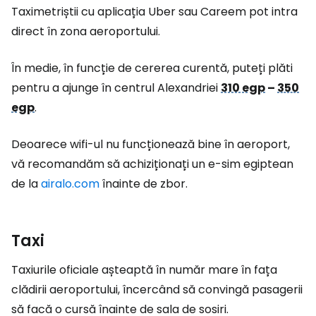
Taximetriștii cu aplicația Uber sau Careem pot intra
direct în zona aeroportului.
În medie, în funcție de cererea curentă, puteți plăti
pentru a ajunge în centrul Alexandriei
310 egp
–
350
egp
.
Deoarece wifi-ul nu funcționează bine în aeroport,
vă recomandăm să achiziționați un e-sim egiptean
de la
airalo.com
înainte de zbor.
Taxi
Taxiurile oficiale așteaptă în număr mare în fața
clădirii aeroportului, încercând să convingă pasagerii
să facă o cursă înainte de sala de sosiri.