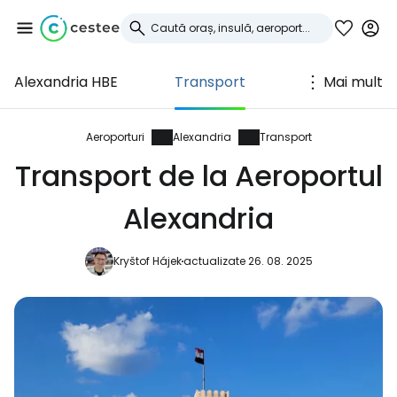
Alexandria HBE
Transport
Mai mult
Conectați-vă la
Cestee
Aeroporturi
Alexandria
Transport
Transport de la Aeroportul
... comunitatea mondială a călătorilor
Alexandria
Continuați cu Google
Kryštof Hájek
actualizate 26. 08. 2025
Continuați cu Facebook
Continuați cu e-mailul