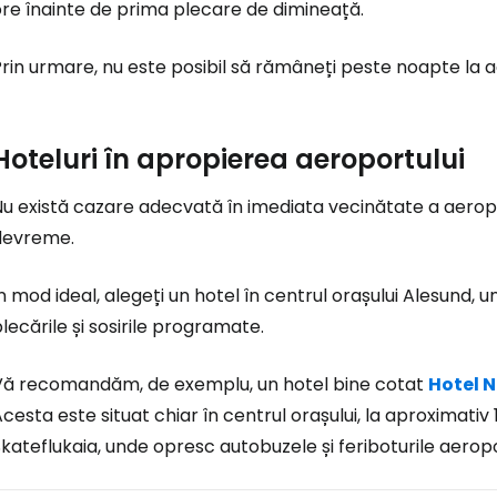
re înainte de prima plecare de dimineață.
rin urmare, nu este posibil să rămâneți peste noapte la 
Hoteluri în apropierea aeroportului
u există cazare adecvată în imediata vecinătate a aeropo
devreme.
n mod ideal, alegeți un hotel în centrul orașului Alesund,
lecările și sosirile programate.
Vă recomandăm, de exemplu, un hotel bine cotat
Hotel N
cesta este situat chiar în centrul orașului, la aproximativ
kateflukaia, unde opresc autobuzele și feriboturile aeropo