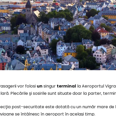
asagerii vor folosi
un
singur
terminal
la Aeroportul Vigra
lară. Plecările și sosirile sunt situate doar la parter, ter
ecția post-securitate este dotată cu un număr mare de lo
vioane se întâlnesc în aeroport în același timp.