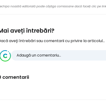
re echipa noastră editorială poate câștiga comisioane dacă faceți clic pe li
Mai aveți întrebări?
acă aveți întrebări sau comentarii cu privire la articolul...
Adaugă un comentariu...
0 comentarii