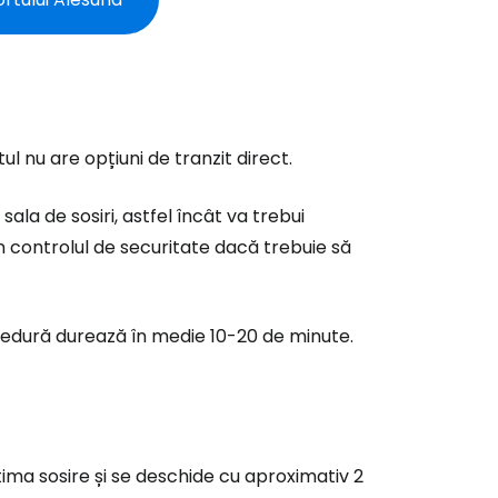
ntinuați cu Google
tinuați cu Facebook
l nu are opțiuni de tranzit direct.
ala de sosiri, astfel încât va trebui
inuați cu e-mailul
in controlul de securitate dacă trebuie să
edură durează în medie 10-20 de minute.
ima sosire și se deschide cu aproximativ 2