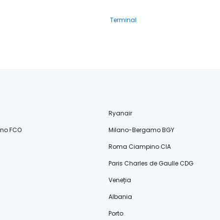
Terminal
Ryanair
ino FCO
Milano-Bergamo BGY
Roma Ciampino CIA
Paris Charles de Gaulle CDG
Veneția
Albania
Porto