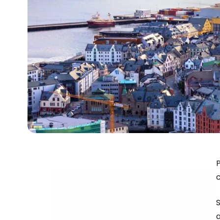
P
c
S
a