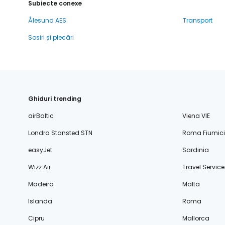
Subiecte conexe
Ålesund AES
Transport
Sosiri și plecări
Ghiduri trending
airBaltic
Viena VIE
Londra Stansted STN
Roma Fiumic
easyJet
Sardinia
Wizz Air
Travel Service
Madeira
Malta
Islanda
Roma
Cipru
Mallorca