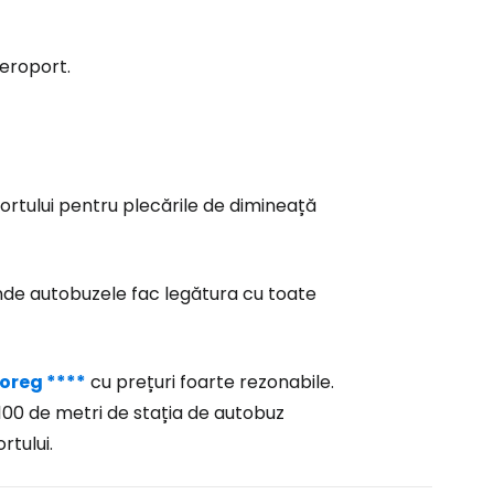
aeroport.
rtului pentru plecările de dimineață
 unde autobuzele fac legătura cu toate
oreg ****
cu prețuri foarte rezonabile.
 100 de metri de stația de autobuz
rtului.