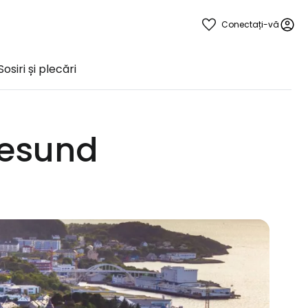
Conectați-vă
Sosiri și plecări
lesund