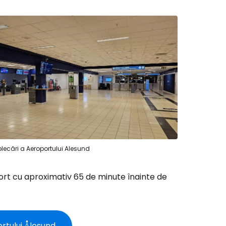
lecări a Aeroportului Alesund
ă la Cestee
oport cu aproximativ 65 de minute înainte de
r
rtului Ålesund