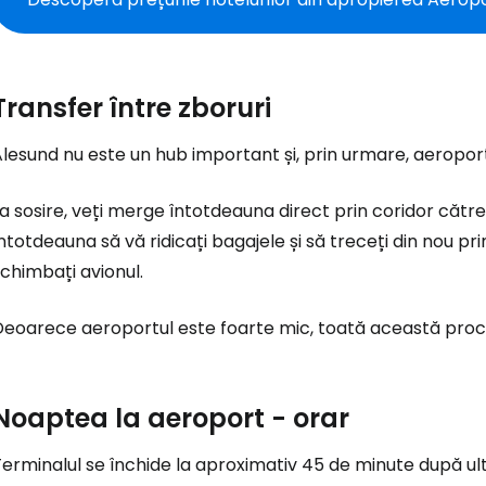
Co
Transfer între zboruri
Con
lesund nu este un hub important și, prin urmare, aeroportu
a sosire, veți merge întotdeauna direct prin coridor către s
Cont
ntotdeauna să vă ridicați bagajele și să treceți din nou pr
chimbați avionul.
Deoarece aeroportul este foarte mic, toată această proc
Noaptea la aeroport - orar
erminalul se închide la aproximativ 45 de minute după ult