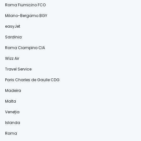
Roma Fiumicino FCO
Milano-Bergamo BGY
easyJet
Sardinia
Roma Ciampino CIA
Wizz Air
Travel Service
Paris Charles de Gaulle CDG
Madeira
Malta
Veneția
Islanda
Roma