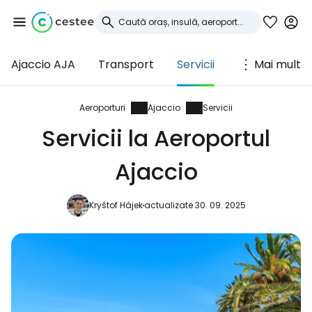
Ajaccio AJA
Transport
Servicii
Mai mult
Conectați-vă la
Cestee
Aeroporturi
Ajaccio
Servicii
Servicii la Aeroportul
... comunitatea mondială a călătorilor
Ajaccio
Continuați cu Google
Kryštof Hájek
actualizate 30. 09. 2025
Continuați cu Facebook
Continuați cu e-mailul