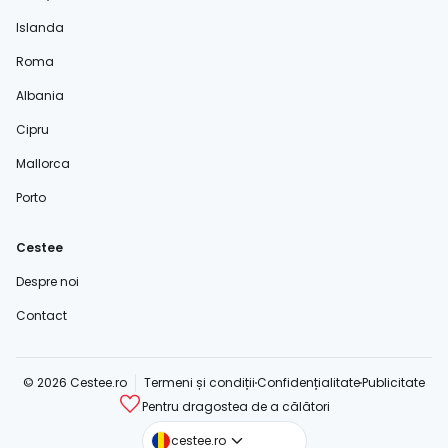
Islanda
Roma
Albania
Cipru
Mallorca
Porto
Cestee
Despre noi
Contact
© 2026 Cestee.ro
Termeni și condiții
Confidențialitate
Publicitate
Pentru dragostea de a călători
cestee.com
cestee.ro