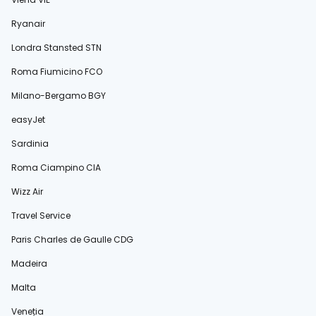
Ryanair
Londra Stansted STN
Roma Fiumicino FCO
Milano-Bergamo BGY
easyJet
Sardinia
Roma Ciampino CIA
Wizz Air
Travel Service
Paris Charles de Gaulle CDG
Madeira
Malta
Veneția