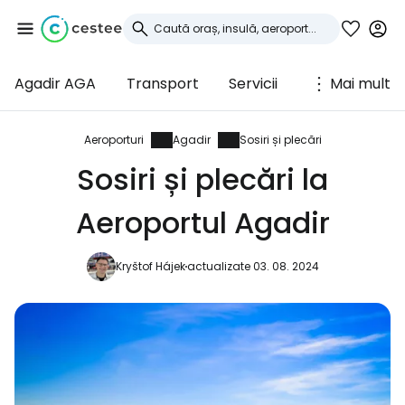
Agadir AGA
Transport
Servicii
Mai mult
Conectați-vă la
Cestee
Aeroporturi
Agadir
Sosiri și plecări
Sosiri și plecări la
... comunitatea mondială a călătorilor
Aeroportul Agadir
Continuați cu Google
Kryštof Hájek
actualizate 03. 08. 2024
Continuați cu Facebook
Continuați cu e-mailul