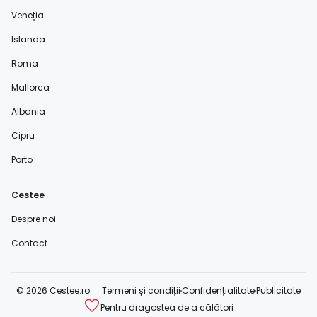
Veneția
Islanda
Roma
Mallorca
Albania
Cipru
Porto
Cestee
Despre noi
Contact
© 2026 Cestee.ro
Termeni și condiții
Confidențialitate
Publicitate
Pentru dragostea de a călători