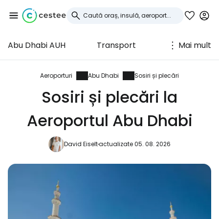
Abu Dhabi AUH
Transport
Mai mult
Conectați-vă la
Cestee
Aeroporturi
Abu Dhabi
Sosiri și plecări
Sosiri și plecări la
... comunitatea mondială a călătorilor
Aeroportul Abu Dhabi
Continuați cu Google
David Eiselt
actualizate 05. 08. 2026
Continuați cu Facebook
Continuați cu e-mailul