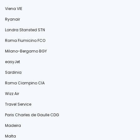
Viena VIE
Ryanair
Londra Stansted STN
Roma Fiumicino FCO
Milano-Bergamo BGY
easyJet
Sardinia
Roma Ciampino CIA
Wizz Air
Travel Service
Paris Charles de Gaulle CDG
Madeira
Malta