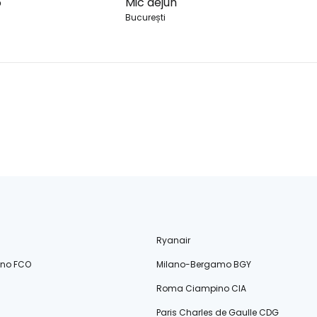
6
Mic dejun
București
Ryanair
ino FCO
Milano-Bergamo BGY
Roma Ciampino CIA
Paris Charles de Gaulle CDG