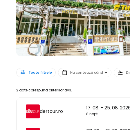
Toate filtrele
Nu contează când
Di
2 date corespund criteriilor dvs.
17. 08. – 25. 08. 202
dertour.ro
8 nopți