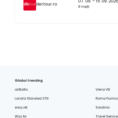
07. 09. – 15. 09. 202
dertour.ro
8 nopți
Ghiduri trending
airBaltic
Viena VIE
Londra Stansted STN
Roma Fiumic
easyJet
Sardinia
Wizz Air
Travel Service