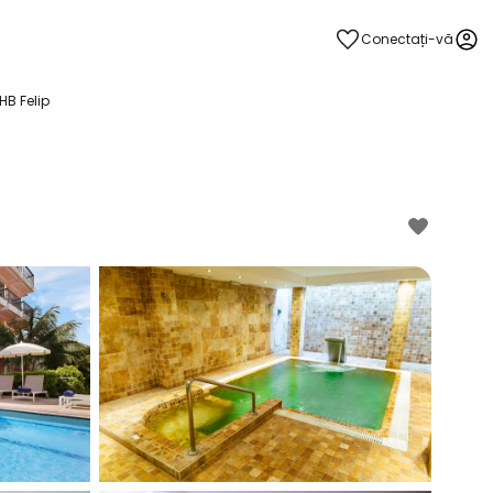
Conectați-vă
HB Felip
ă la Cestee