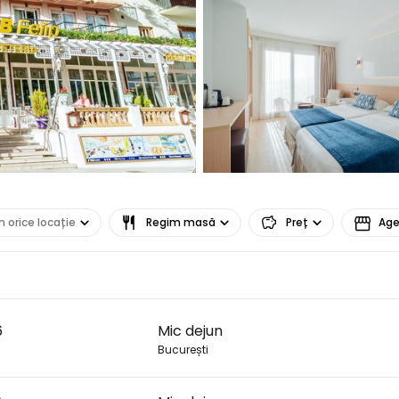
... comunitatea mondială a călătorilo
Co
Con
n orice locație
Regim masă
Preț
Age
Cont
6
Mic dejun
București