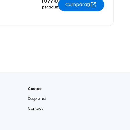
1 077 €
Cumpărați
per adult
Cestee
Despre noi
Contact