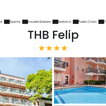
țe
Spania
Insulele Baleare
Mallorca
Puerto Cristo
T
THB Felip
Conectați-v