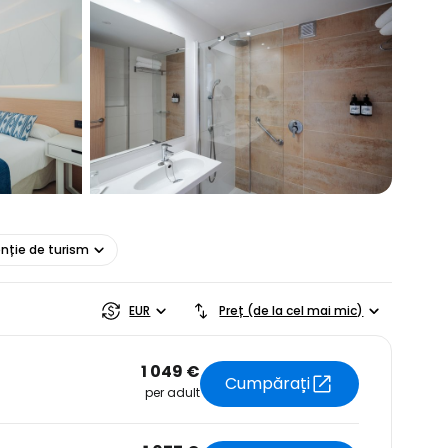
r
ntinuați cu Google
tinuați cu Facebook
nție de turism
inuați cu e-mailul
EUR
Preț (de la cel mai mic)
1 049 €
Cumpărați
per adult