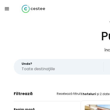
P
în
Unde?
Filtrează
Resetează filtrul
1 hoteluri
și 2 date
Regim masă