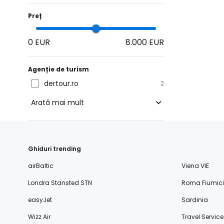
Preț
0 EUR
8.000 EUR
Agenție de turism
dertour.ro
2
Arată mai mult
blue-style.cz
fischer.cz
Ghiduri trending
eximtours.cz
airBaltic
Viena VIE
cedok.cz
Londra Stansted STN
Roma Fiumic
ceskekormidlo.cz
easyJet
Sardinia
tui.cz
Wizz Air
Travel Service