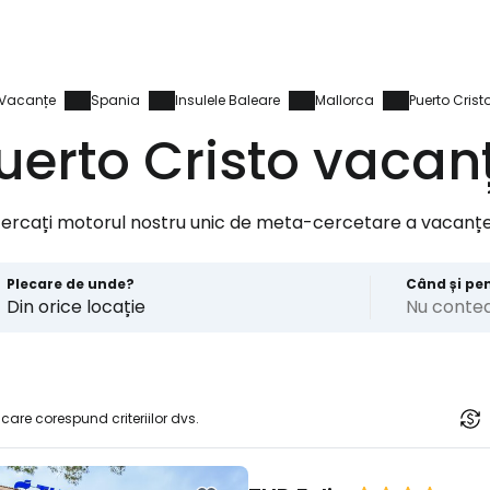
Vacanțe
Spania
Insulele Baleare
Mallorca
Puerto Crist
uerto Cristo vacan
cercați motorul nostru unic de meta-cercetare a vacanțe
Plecare de unde?
Când și pe
Din orice locație
Nu conte
 care corespund criteriilor dvs.
Conectați-v