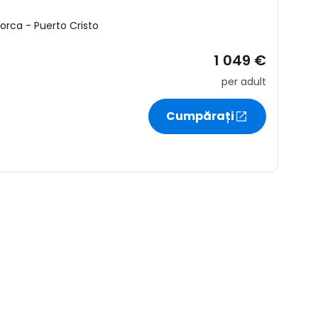
r
lorca
-
Puerto Cristo
1 049 €
ntinuați cu Google
per adult
Cumpărați
tinuați cu Facebook
inuați cu e-mailul