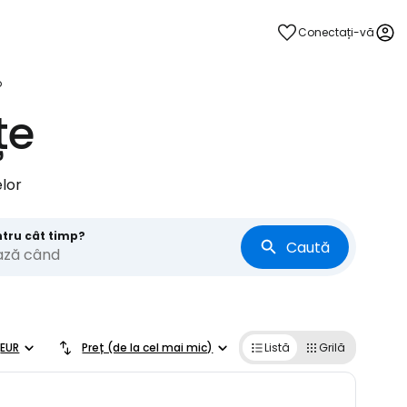
Conectați-vă
o
țe
lor
ntru cât timp?
Caută
ază când
EUR
Preț (de la cel mai mic)
Listă
Grilă
ă la Cestee