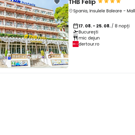
THB Felip
... comunitatea mondială a călătorilo
Spania
,
Insulele Baleare
-
Mal
17. 08. - 25. 08.
/ 8 nopți
Co
București
mic dejun
dertour.ro
Con
Cont