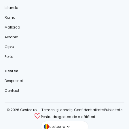
Islanda
Roma
Mallorca
Albania
Cipru
Porto
Cestee
Despre noi
Contact
© 2026 Cestee.ro
Termeni și condiții
Confidențialitate
Publicitate
Pentru dragostea de a călători
cestee.com
cestee.ro