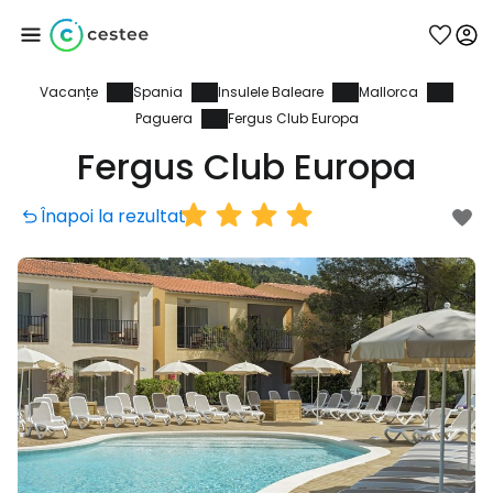
Vacanțe
Spania
Insulele Baleare
Mallorca
Conectați-vă la
Paguera
Fergus Club Europa
Fergus Club Europa
Cestee
Înapoi la rezultate
... comunitatea mondială a călătorilor
Continuați cu Google
Continuați cu Facebook
Continuați cu e-mailul