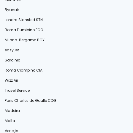
Ryanair
Londra Stansted STN
Roma Fiumicino FCO
Milano-Bergamo BGY
easyJet
Sardinia
Roma Ciampino CIA
Wizz Air
Travel Service
Paris Charles de Gaulle CDG
Madeira
Malta
Veneția