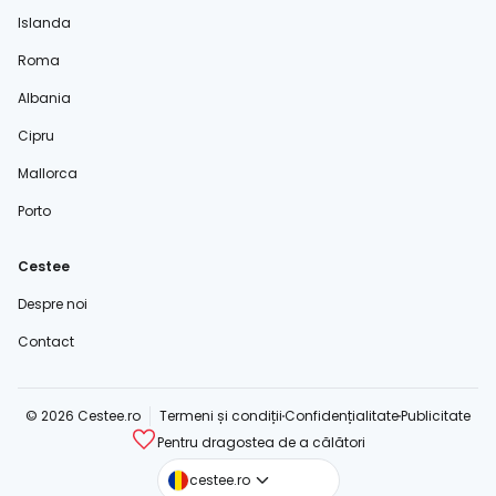
Islanda
Roma
Albania
Cipru
Mallorca
Porto
Cestee
Despre noi
Contact
© 2026 Cestee.ro
Termeni și condiții
Confidențialitate
Publicitate
Pentru dragostea de a călători
cestee.com
cestee.ro