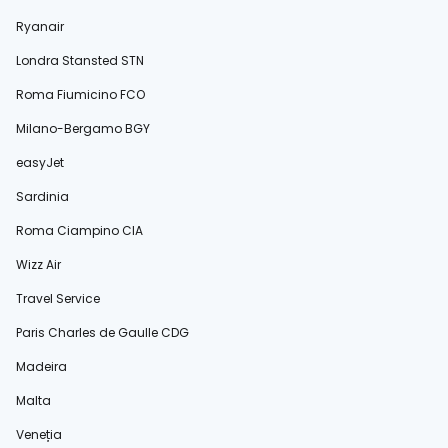
Ryanair
Londra Stansted STN
Roma Fiumicino FCO
Milano-Bergamo BGY
easyJet
Sardinia
Roma Ciampino CIA
Wizz Air
Travel Service
Paris Charles de Gaulle CDG
Madeira
Malta
Veneția