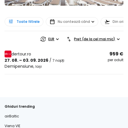
Toate filtrele
Nu contează când
Din orice
EUR
Preț (de la cel mai mic)
959 €
dertour.ro
27. 08. – 03. 09. 2026
/
per adult
7 nopți
Demipensiune
,
Iași
Ghiduri trending
airBaltic
Viena VIE