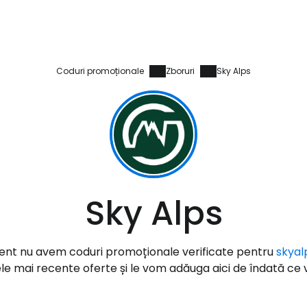
Coduri promoționale
Zboruri
Sky Alps
Conectați-v
Sky Alps
... comunitatea mondială a călătorilo
zent nu avem coduri promoționale verificate pentru
skyal
Co
e mai recente oferte și le vom adăuga aici de îndată ce vo