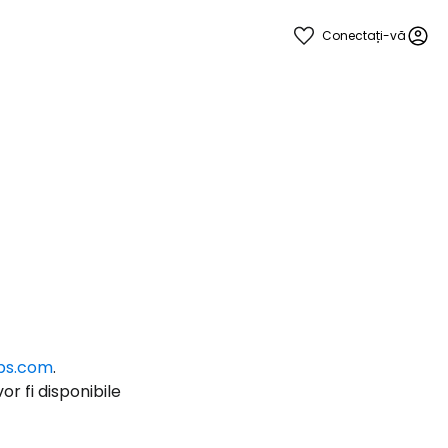
Conectați-vă
ă la Cestee
r
ps.com
.
ntinuați cu Google
r fi disponibile