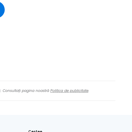
tinuați cu Facebook
inuați cu e-mailul
nk. Consultați pagina noastră
Politica de publicitate
.
Cestee